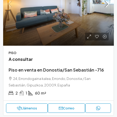
PISO
A consultar
Piso en venta en Donostia/San Sebastián -716
24, Errondogaina kalea, Errondo, Donostia / San
Sebastián, Gipuzkoa, 20009, España
2
1
60
m²
Llámenos
Correo