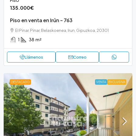
PISO
135.000€
Piso en venta en Irún – 763
El Pinar, Pinar, Belaskoenea, Irun, Gipuzkoa, 20301
1
38
m²
Llámenos
Correo
DESTACADO
VENTA
EXCLUSIVA