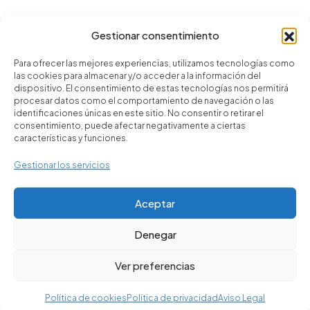
Venta
|
Alquiler
Gestionar consentimiento
Para ofrecer las mejores experiencias, utilizamos tecnologías como
las cookies para almacenar y/o acceder a la información del
dispositivo. El consentimiento de estas tecnologías nos permitirá
procesar datos como el comportamiento de navegación o las
identificaciones únicas en este sitio. No consentir o retirar el
consentimiento, puede afectar negativamente a ciertas
características y funciones.
Política de privacidad
Términos y condiciones
Gestionar los servicios
Aviso Legal
Política de cookies
Aceptar
Denegar
Ver preferencias
© Encuentra tu casa - 2026
Política de cookies
Política de privacidad
Aviso Legal