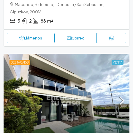
Macondo, Bidebieta,- Donostia / San Sebastián,
Gipuzkoa, 20016
3
2
88
m²
Llámenos
Correo
DESTACADO
VENTA