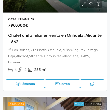
CASA UNIFAMILIAR
790.000€
Chalet unifamiliar en venta en Orihuela, Alicante
– 662
Los Dolses, Villa Martín, Orihuela, el Baix Segura / La Vega
Baja, Alacant / Alicante, Comunitat Valenciana, 03189,
España
4
4
285
m²
Llámenos
Correo
DESTACADO
VENTA
REFORMADO