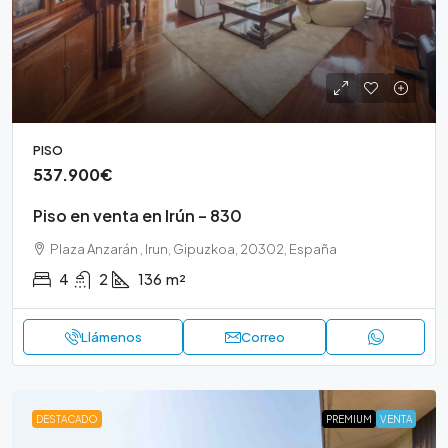
PISO
537.900€
Piso en venta en Irún – 830
Plaza Anzarán , Irun, Gipuzkoa, 20302, España
4
2
136
m²
Llámenos
Correo
DESTACADO
PREMIUM
VENTA