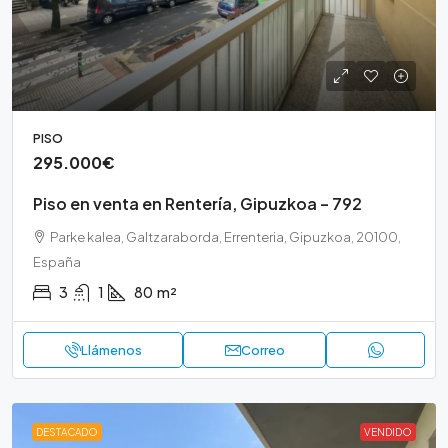
PISO
295.000€
Piso en venta en Rentería, Gipuzkoa – 792
Parke kalea, Galtzaraborda, Errenteria, Gipuzkoa, 20100,
España
3
1
80
m²
Llámenos
Correo
DESTACADO
VENDIDO