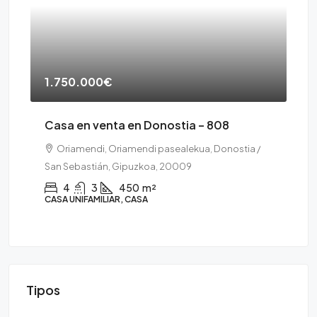
135.000€
ia – 808
Piso en venta en Irún – 763
ekua, Donostia /
El Pinar, Pinar, Belaskoenea, Irun, Gipuzkoa,
09
20301
1
38
m²
PISO
Tipos