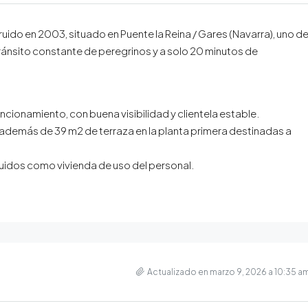
uido en 2003, situado en Puente la Reina / Gares (Navarra), uno d
ánsito constante de peregrinos y a solo 20 minutos de
uncionamiento, con buena visibilidad y clientela estable.
además de 39 m2 de terraza en la planta primera destinadas a
buidos como vivienda de uso del personal.
Actualizado en marzo 9, 2026 a 10:35 a