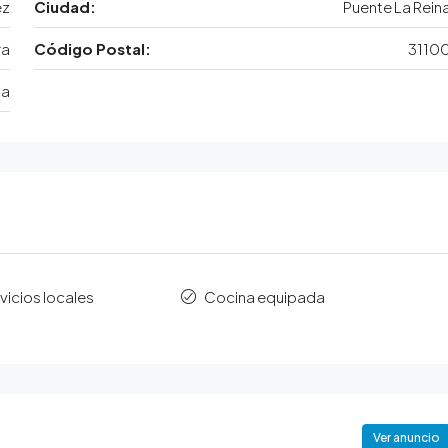
ez
Ciudad:
Puente La Rein
ra
Código Postal:
3110
ña
vicios locales
Cocina equipada
Ver anuncio