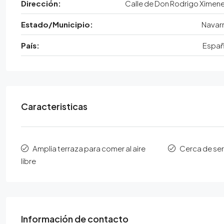
Dirección:
Calle de Don Rodrigo Ximen
Estado/Municipio:
Navar
País:
Espa
Caracteristicas
Amplia terraza para comer al aire
Cerca de ser
libre
Información de contacto