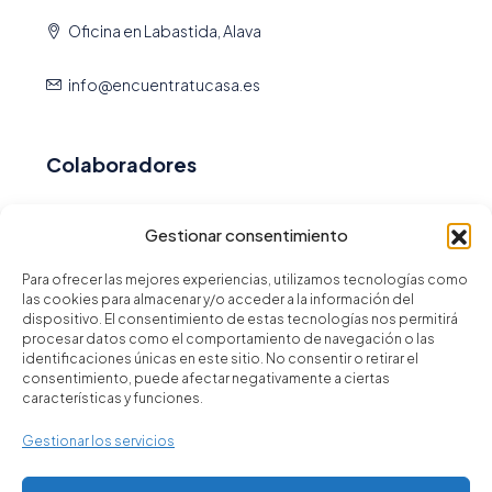
Oficina en Labastida, Alava
info@encuentratucasa.es
Colaboradores
Venta
|
Alquiler
Gestionar consentimiento
Para ofrecer las mejores experiencias, utilizamos tecnologías como
las cookies para almacenar y/o acceder a la información del
dispositivo. El consentimiento de estas tecnologías nos permitirá
procesar datos como el comportamiento de navegación o las
identificaciones únicas en este sitio. No consentir o retirar el
consentimiento, puede afectar negativamente a ciertas
características y funciones.
Política de privacidad
Términos y condiciones
Gestionar los servicios
Aviso Legal
Política de cookies